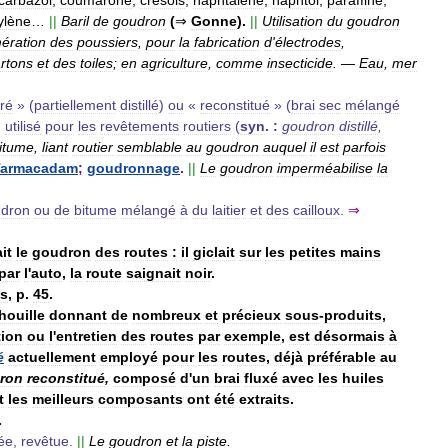
ylène
…
||
Baril
de
goudron
(
⇒
Gonne
).
||
Utilisation
du
goudron
ération
des
poussiers
,
pour
la
fabrication
d
'
électrodes
,
rtons
et
des
toiles
;
en
agriculture
,
comme
insecticide
.
—
Eau
,
mer
ré
» (
partiellement
distillé
)
ou
«
reconstitué
» (
brai
sec
mélangé
)
utilisé
pour
les
revêtements
routiers
(
syn
.
:
goudron
distillé
,
itume
,
liant
routier
semblable
au
goudron
auquel
il
est
parfois
Tarmacadam
;
goudronnage
.
||
Le
goudron
imperméabilise
la
dron
ou
de
bitume
mélangé
à
du
laitier
et
des
cailloux
.
⇒
it
le
goudron
des
routes
:
il
giclait
sur
les
petites
mains
par
l
'
auto
,
la
route
saignait
noir
.
ts
,
p
.
45
.
houille
donnant
de
nombreux
et
précieux
sous
-
produits
,
ion
ou
l
'
entretien
des
routes
par
exemple
,
est
désormais
à
é
actuellement
employé
pour
les
routes
,
déjà
préférable
au
ron
reconstitué
,
composé
d
'
un
brai
fluxé
avec
les
huiles
t
les
meilleurs
composants
ont
été
extraits
.
.
ée
,
revêtue
.
||
Le
goudron
et
la
piste
.