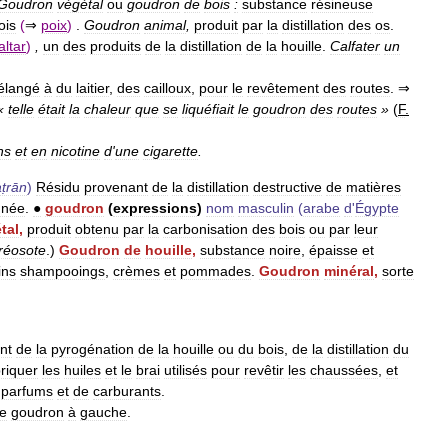
Goudron
végétal
ou
goudron
de
bois
:
substance
résineuse
ois
(
⇒
poix
)
.
Goudron
animal
,
produit
par
la
distillation
des
os
.
altar
)
,
un
des
produits
de
la
distillation
de
la
houille
.
Calfater
un
élangé
à
du
laitier
,
des
cailloux
,
pour
le
revêtement
des
routes
. ⇒
«
telle
était
la
chaleur
que
se
liquéfiait
le
goudron
des
routes
»
(
F
.
ns
et
en
nicotine
d
'
une
cigarette
.
ṭrān
)
Résidu
provenant
de
la
distillation
destructive
de
matières
nnée
.
●
goudron
(
expressions
)
nom
masculin
(
arabe
d
'
Égypte
tal
,
produit
obtenu
par
la
carbonisation
des
bois
ou
par
leur
réosote
.)
Goudron
de
houille
,
substance
noire
,
épaisse
et
ins
shampooings
,
crèmes
et
pommades
.
Goudron
minéral
,
sorte
nt
de
la
pyrogénation
de
la
houille
ou
du
bois
,
de
la
distillation
du
riquer
les
huiles
et
le
brai
utilisés
pour
revêtir
les
chaussées
,
et
parfums
et
de
carburants
.
le
goudron
à
gauche
.