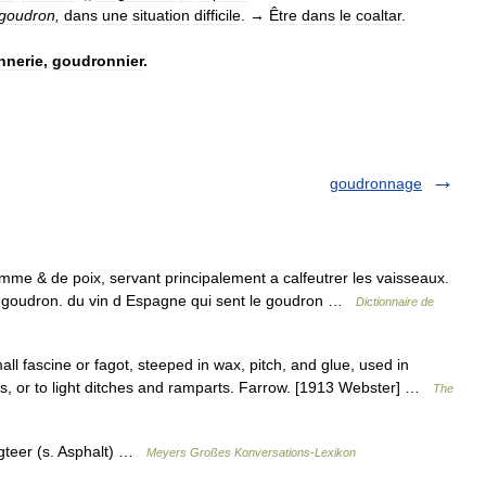
goudron
,
dans
une
situation
difficile
.
→
Être
dans
le
coaltar
.
nnerie
,
goudronnier
.
goudronnage
& de poix, servant principalement a calfeutrer les vaisseaux.
e goudron. du vin d Espagne qui sent le goudron …
Dictionnaire de
mall fascine or fagot, steeped in wax, pitch, and glue, used in
rks, or to light ditches and ramparts. Farrow. [1913 Webster] …
The
rgteer (s. Asphalt) …
Meyers Großes Konversations-Lexikon