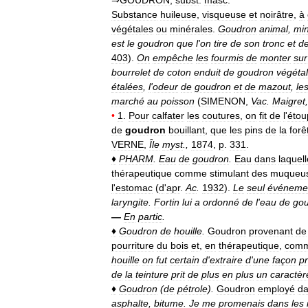
Substance
huileuse
,
visqueuse
et
noirâtre
,
à
végétales
ou
minérales
.
Goudron
animal
,
min
est
le
goudron
que
l
'
on
tire
de
son
tronc
et
d
403
).
On
empêche
les
fourmis
de
monter
sur
bourrelet
de
coton
enduit
de
goudron
végétal
étalées
,
l
'
odeur
de
goudron
et
de
mazout
,
le
marché
au
poisson
(
SIMENON
,
Vac
.
Maigret
•
1
.
Pour
calfater
les
coutures
,
on
fit
de
l
'
étou
de
goudron
bouillant
,
que
les
pins
de
la
forê
VERNE
,
Île
myst
.,
1874
,
p
.
331
.
♦
PHARM
.
Eau
de
goudron
.
Eau
dans
laquell
thérapeutique
comme
stimulant
des
muqueu
l
'
estomac
(
d
'
apr
.
Ac
.
1932
).
Le
seul
événeme
laryngite
.
Fortin
lui
a
ordonné
de
l
'
eau
de
go
—
En
partic
.
♦
Goudron
de
houille
.
Goudron
provenant
de
pourriture
du
bois
et
,
en
thérapeutique
,
com
houille
on
fut
certain
d
'
extraire
d
'
une
façon
pr
de
la
teinture
prit
de
plus
en
plus
un
caractèr
♦
Goudron
(
de
pétrole
).
Goudron
employé
d
asphalte
,
bitume
.
Je
me
promenais
dans
les