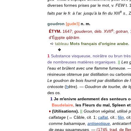
diverses
formes
prises
par
le
mot
,
v
.
FEW
t
.
e
faits
par
le
fr
.
à
l
'
ar
.
jusqu
'
à
la
fin
du
XIII
s
.,
Z
goudron
[
gudʀɔ̃
]
n
.
m
.
e
ÉTYM
.
1647
;
gouderon
,
déb
.
XVII
;
gotran
,
d
'
Égypte
qǎṭrām
.
➪
tableau
Mots
français
d
'
origine
arabe
.
❖
1
Substance
visqueuse
,
noirâtre
ou
brun
très
de
nombreuses
matières
organiques
.
||
Les
l
'
eau
et
brûlent
avec
une
flamme
fumeuse
.
résineuse
obtenue
par
distillation
ou
carbonis
Le
goudron
de
bois
fournit
par
distillation
de
l
créosote
(
h
être
).
—
Goudron
de
tourbe
,
de
l
des
os
.
1
Je
m
'
enivre
ardemment
des
senteurs
c
Baudelaire
,
les
Fleurs
du
mal
,
Spleen
et
♦
(
Utilisations
).
||
Goudron
végétal
,
utilisé
p
calfatage
(→
Câble
,
cit
.
1
;
calfat
,
cit
.;
filin
,
cit
comme
balsamique
,
antiseptique
,
anticatarr
de
peau
squameuses
.
—
(
1745
,
trad
.
de
Be