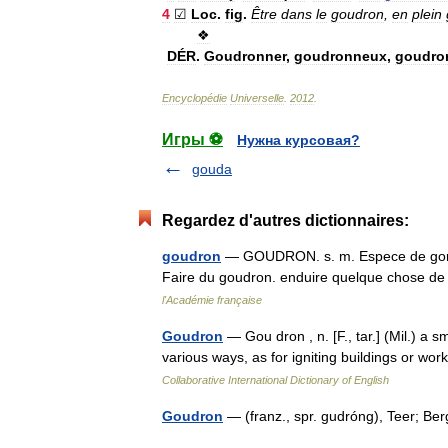
4
☑
Loc
.
fig
.
Être
dans
le
goudron
,
en
plein
❖
DÉR
.
Goudronner
,
goudronneux
,
goudro
Encyclopédie
Universelle
.
2012
.
Игры ⚽
Нужна курсовая?
gouda
Regardez d'autres dictionnaires:
goudron
— GOUDRON. s. m. Espece de gomme 
Faire du goudron. enduire quelque chose d
l'Académie française
Goudron
— Gou dron , n. [F., tar.] (Mil.) a s
various ways, as for igniting buildings or wo
Collaborative International Dictionary of English
Goudron
— (franz., spr. gudróng), Teer; Be