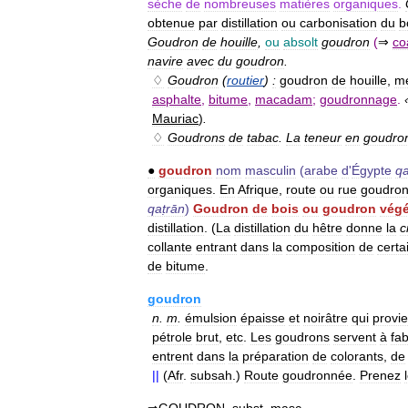
sèche
de
nombreuses
matières
organiques
.
obtenue
par
distillation
ou
carbonisation
du
b
Goudron
de
houille
,
ou
absolt
goudron
(
⇒
co
navire
avec
du
goudron
.
♢
Goudron
(
routier
)
:
goudron
de
houille
,
m
asphalte
,
bitume
,
macadam
;
goudronnage
.
Mauriac
)
.
♢
Goudrons
de
tabac
.
La
teneur
en
goudro
●
goudron
nom
masculin
(
arabe
d
'
Égypte
qa
organiques
.
En
Afrique
,
route
ou
rue
goudro
qaṭrān
)
Goudron
de
bois
ou
goudron
végé
distillation
. (
La
distillation
du
hêtre
donne
la
c
collante
entrant
dans
la
composition
de
certa
de
bitume
.
goudron
n
.
m
.
émulsion
épaisse
et
noirâtre
qui
provie
pétrole
brut
,
etc
.
Les
goudrons
servent
à
fab
entrent
dans
la
préparation
de
colorants
,
de
||
(
Afr
.
subsah
.)
Route
goudronnée
.
Prenez
⇒
GOUDRON
,
subst
.
masc
.