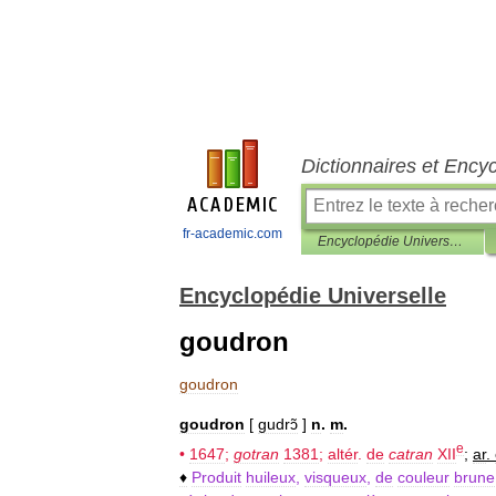
Dictionnaires et Ency
fr-academic.com
Encyclopédie Universelle
Encyclopédie Universelle
goudron
goudron
goudron
[
gudrɔ̃
]
n
.
m
.
e
•
1647
;
gotran
1381
;
altér
.
de
catran
XII
;
ar
.
♦
Produit
huileux
,
visqueux
,
de
couleur
brune