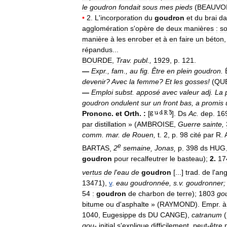
le
goudron
fondait
sous
mes
pieds
(
BEAUVO
•
2
.
L
'
incorporation
du
goudron
et
du
brai
da
agglomération
s
'
opère
de
deux
manières
:
so
manière
à
les
enrober
et
à
en
faire
un
béton
répandus
...
BOURDE
,
Trav
.
publ
.,
1929
,
p
.
121
.
—
Expr
.,
fam
.,
au
fig
.
Être
en
plein
goudron
.
devenir
?
Avec
la
femme
?
Et
les
gosses
!
(
QU
—
Emploi
subst
.
apposé
avec
valeur
adj
.
La
goudron
ondulent
sur
un
front
bas
,
a
promis
Prononc
.
et
Orth
.
:
[
].
Ds
Ac
.
dep
.
16
par
distillation
» (
AMBROISE
,
Guerre
sainte
,
comm
.
mar
.
de
Rouen
,
t
.
2
,
p
.
98
cité
par
R
.
e
BARTAS
,
2
semaine
,
Jonas
,
p
.
398
ds
HUG
goudron
pour
recalfeutrer
le
basteau
);
2
.
17
vertus
de
l
'
eau
de
goudron
[...]
trad
.
de
l
'
ang
13471
),
v
.
eau
goudronnée
,
s
.
v
.
goudronner
54
:
goudron
de
charbon
de
terre
);
1803
go
bitume
ou
d
'
asphalte
» (
RAYMOND
).
Empr
.
à
1040
,
Eugesippe
ds
DU
CANGE
),
catranum
(
gou
-
initial
s
'
explique
difficilement
,
peut
-
être