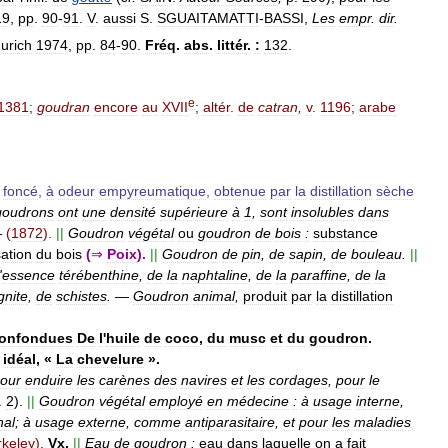
19
,
pp
.
90
-
91
.
V
.
aussi
S
.
SGUAITAMATTI
-
BASSI
,
Les
empr
.
dir
.
urich
1974
,
pp
.
84
-
90
.
Fréq
.
abs
.
littér
.
:
132
.
e
1381
;
goudran
encore
au
XVII
;
altér
.
de
catran
,
v
.
1196
;
arabe
foncé
,
à
odeur
empyreumatique
,
obtenue
par
la
distillation
sèche
goudrons
ont
une
densité
supérieure
à
1
,
sont
insolubles
dans
—
(
1872
).
||
Goudron
végétal
ou
goudron
de
bois
:
substance
ation
du
bois
(
⇒
Poix
).
||
Goudron
de
pin
,
de
sapin
,
de
bouleau
.
||
'
essence
térébenthine
,
de
la
naphtaline
,
de
la
paraffine
,
de
la
ignite
,
de
schistes
.
—
Goudron
animal
,
produit
par
la
distillation
onfondues
De
l
'
huile
de
coco
,
du
musc
et
du
goudron
.
idéal
, «
La
chevelure
».
our
enduire
les
carènes
des
navires
et
les
cordages
,
pour
le
.
2
).
||
Goudron
végétal
employé
en
médecine
:
à
usage
interne
,
hal
;
à
usage
externe
,
comme
antiparasitaire
,
et
pour
les
maladies
rkeley
).
Vx
.
||
Eau
de
goudron
:
eau
dans
laquelle
on
a
fait