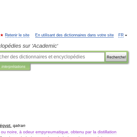
Retenir le site
En utilisant des dictionnaires dans votre site
FR
clopédies sur 'Academic'
Recherche!
interprétations
égypt
.
qatran
ou
noire
,
à
odeur
empyreumatique
,
obtenu
par
la
distillation