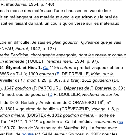
IR
,
Mandarins
,
1954
,
p
.
440
)
:
ns
la
masse
des
matériaux
d
'
une
chaussée
en
vue
de
leur
it
en
mélangeant
les
matériaux
avec
le
goudron
ou
le
brai
de
,
soit
en
faisant
du
liant
,
un
coulis
qu
'
on
verse
sur
les
matériaux
Être
en
difficulté
.
Je
suis
en
plein
goudron
.
Qu
'
est
-
ce
que
je
vais
ENEAU
,
Pierrot
,
1942
,
p
.
127
).
petite
Perdicion
,
chorégraphe
espagnole
,
dont
les
cheveux
couleur
un
intermède
(
TOULET
,
Tendres
mén
.,
1904
,
p
.
97
).
94
.
Étymol
.
et
Hist
.
1
.
Ca
1195
catran
«
produit
visqueux
obtenu
3865
ds
T
.-
L
.);
1309
goutren
(
E
.
DE
FREVILLE
,
Mém
.
sur
le
Arveiller
ds
Fr
.
mod
.
t
.
25
,
p
.
307
,
s
.
v
.
brai
);
1611
gouderon
(
DU
.);
1647
goudron
(
P
.
PARFOURU
,
Dépenses
de
P
.
Botherel
,
p
.
33
:
45
méd
.
eau
de
goudron
(
D
.
R
.
BOULLIER
,
Recherches
sur
les
e
l
.
du
Dr
G
.
Berkeley
,
Amsterdam
ds
CIORANESCU
18
,
n
°
;
3
.
1801
«
goudron
de
houille
» (
CRÈVECŒUR
,
Voyage
,
t
.
3
,
p
.
udron
minéral
(
BOISTE
);
4
.
1832
goudron
minéral
«
sorte
de
l
'
ar
.
,
«
goudron
».
Cf
.
lat
.
médiév
.
catarannus
(
ca
1160
-
70
,
Jean
de
Wurtzbourg
ds
Mittellat
.
W
.
).
La
forme
avec
par
l
'
infl
.
de
goutte
(
cf
.
SAIN
.
Autour
Sources
,
p
.
290
);
pour
les