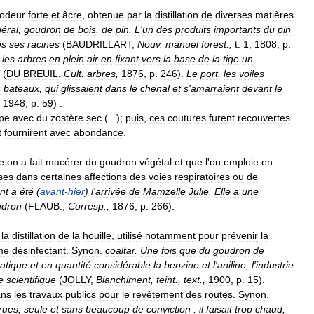
odeur
forte
et
âcre
,
obtenue
par
la
distillation
de
diverses
matières
éral
;
goudron
de
bois
,
de
pin
.
L
'
un
des
produits
importants
du
pin
es
ses
racines
(
BAUDRILLART
,
Nouv
.
manuel
forest
.,
t
.
1
,
1808
,
p
.
les
arbres
en
plein
air
en
fixant
vers
la
base
de
la
tige
un
(
DU
BREUIL
,
Cult
.
arbres
,
1876
,
p
.
246
).
Le
port
,
les
voiles
s
bateaux
,
qui
glissaient
dans
le
chenal
et
s
'
amarraient
devant
le
,
1948
,
p
.
59
)
:
pe
avec
du
zostère
sec
(...);
puis
,
ces
coutures
furent
recouvertes
t
fournirent
avec
abondance
.
e
on
a
fait
macérer
du
goudron
végétal
et
que
l
'
on
emploie
en
ses
dans
certaines
affections
des
voies
respiratoires
ou
de
nt
a
été
(
avant
-
hier
)
l
'
arrivée
de
Mamzelle
Julie
.
Elle
a
une
udron
(
FLAUB
.,
Corresp
.,
1876
,
p
.
266
).
la
distillation
de
la
houille
,
utilisé
notamment
pour
prévenir
la
me
désinfectant
.
Synon
.
coaltar
.
Une
fois
que
du
goudron
de
atique
et
en
quantité
considérable
la
benzine
et
l
'
aniline
,
l
'
industrie
e
scientifique
(
JOLLY
,
Blanchiment
,
teint
.,
text
.,
1900
,
p
.
15
).
ans
les
travaux
publics
pour
le
revêtement
des
routes
.
Synon
.
rues
,
seule
et
sans
beaucoup
de
conviction
:
il
faisait
trop
chaud
,