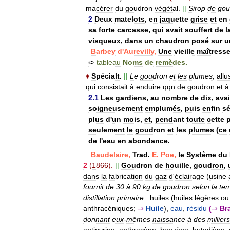
macérer
du
goudron
végétal
.
||
Sirop
de
gou
2
Deux
matelots
,
en
jaquette
grise
et
en
sa
forte
carcasse
,
qui
avait
souffert
de
l
visqueux
,
dans
un
chaudron
posé
sur
u
Barbey
d
'
Aurevilly
,
Une
vieille
maîtress
➪
tableau
Noms
de
remèdes
.
♦
Spécialt
.
||
Le
goudron
et
les
plumes
,
allu
qui
consistait
à
enduire
qqn
de
goudron
et
à
2
.
1
Les
gardiens
,
au
nombre
de
dix
,
ava
soigneusement
emplumés
,
puis
enfin
s
plus
d
'
un
mois
,
et
,
pendant
toute
cette
seulement
le
goudron
et
les
plumes
(
ce
de
l
'
eau
en
abondance
.
Baudelaire
,
Trad
.
E
.
Poe
,
le
Système
du
2
(
1866
).
||
Goudron
de
houille
,
goudron
,
dans
la
fabrication
du
gaz
d
'
éclairage
(
usine
fournit
de
30
à
90
kg
de
goudron
selon
la
te
distillation
primaire
:
huiles
(
huiles
légères
ou
anthracéniques
;
⇒
Huile
),
eau
,
résidu
(
⇒
Br
donnant
eux
-
mêmes
naissance
à
des
milliers
antipyrine
,
anthracène
,
benzène
,
butadiène
,