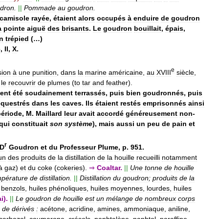
dron
.
||
Pommade
au
goudron
.
camisole
rayée
,
étaient
alors
occupés
à
enduire
de
goudron
a
pointe
aiguë
des
brisants
.
Le
goudron
bouillait
,
épais
,
n
trépied
(…)
e
,
II
,
X
.
e
sion
à
une
punition
,
dans
la
marine
américaine
,
au
XVIII
siècle
,
le
recouvrir
de
plumes
(
to
tar
and
feather
).
ient
été
soudainement
terrassés
,
puis
bien
goudronnés
,
puis
équestrés
dans
les
caves
.
Ils
étaient
restés
emprisonnés
ainsi
période
,
M
.
Maillard
leur
avait
accordé
généreusement
non
-
qui
constituait
son
système
),
mais
aussi
un
peu
de
pain
et
r
D
Goudron
et
du
Professeur
Plume
,
p
.
951
.
un
des
produits
de
la
distillation
de
la
houille
recueilli
notamment
à
gaz
)
et
du
coke
(
cokeries
).
⇒
Coaltar
.
||
Une
tonne
de
houille
mpérature
de
distillation
.
||
Distillation
du
goudron
;
produits
de
la
benzols
,
huiles
phénoliques
,
huiles
moyennes
,
lourdes
,
huiles
ai
).
||
Le
goudron
de
houille
est
un
mélange
de
nombreux
corps
de
dérivés
:
acétone
,
acridine
,
amines
,
ammoniaque
,
aniline
,
carbazol
,
coumarone
,
crésols
,
naphtalène
,
naphtol
,
paraffine
,