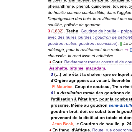
phénanthrène
,
phénol
,
quinoléine
,
toluène
,
x
de
houille
comme
combustible
,
dans
l
'
agglom
l
'
imprégnation
des
bois
,
le
revêtement
des
ca
souillée
,
polluée
de
goudron
.
3
(
1832
).
Techn
.
Goudron
de
houille
«
prépa
avec
des
huiles
lourdes
:
goudron
de
pétrole
goudron
routier
,
goudron
reconstitué
).
||
Le
b
mélangé
,
pour
le
revêtement
des
routes
.
⇒
chaussée
,
la
rend
lisse
et
adhésive
.
♦
Cour
.
Revêtement
routier
constitué
de
gou
Asphalte
,
bitume
,
macadam
.
3
(…)
telle
était
la
chaleur
que
se
liquéfia
d
'
Orgère
agrippées
au
volant
.
Écorchée
F
.
Mauriac
,
Coup
de
couteau
,
Trois
réci
4
La
distillation
totale
des
goudrons
de
l
'
utilisation
à
l
'
état
brut
,
pour
la
combust
proscrire
.
Même
au
goudron
semi
-
distill
goudron
brut
,
doit
se
substituer
le
goud
provenant
de
la
distillation
totale
et
don
Jean
Beck
,
le
Goudron
de
houille
,
p
.
24
♦
En
franç
.
d
'
Afrique
.
Route
,
rue
goudronn